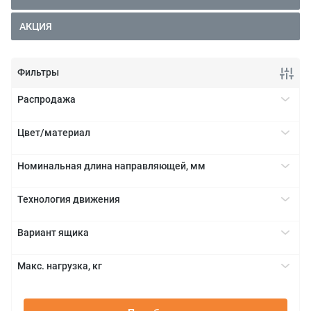
АКЦИЯ
Фильтры
Распродажа
Да
+
Цвет/материал
белый
+
Номинальная длина направляющей, мм
нержавеющая сталь
270
+
серый
Технология движения
300
серый орион
BLUMOTION
+
350
черный
Вариант ящика
TIP-ON BLUMOTION
400
TANDEMBOX antaro
+
450
Макс. нагрузка, кг
TANDEMBOX intivo
500
10
+
TANDEMBOX plus
550
20