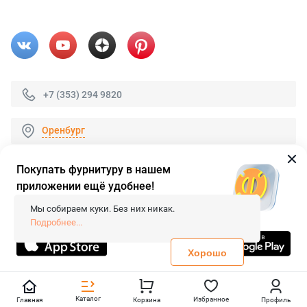
+7 (353) 294 9820
Оренбург
Покупать фурнитуру в нашем
приложении ещё удобнее!
© 2026 «FieraShop.ru»
Сопровождение сайта
- Вебформат.
Мы собираем куки. Без них никак.
Все права защищены.
Подробнее...
Не является публичной офертой
Политика конфиденциальности
Хорошо
Каталог
Избранное
Главная
Корзина
Профиль