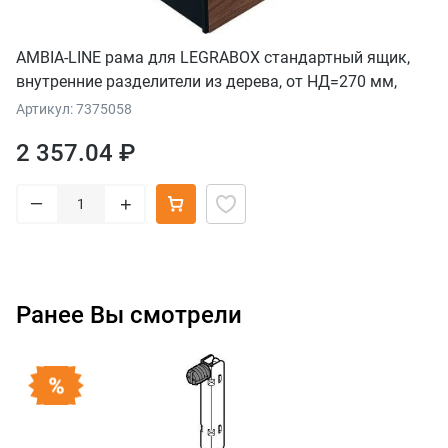
AMBIA-LINE рама для LEGRABOX стандартный ящик,
внутренние разделители из дерева, от НД=270 мм,
ширина=242 мм, орех "Теннесси"/терра-черный
Артикул: 7375058
2 357.04 ₽
–
+
Ранее Вы смотрели