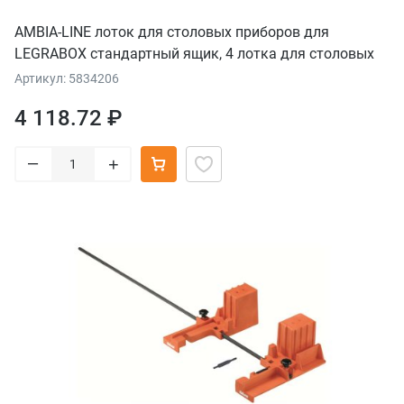
AMBIA-LINE лоток для столовых приборов для
LEGRABOX стандартный ящик, 4 лотка для столовых
приборов, НД=450 мм, ширина=300 мм, терра-черный
Артикул: 5834206
4 118.72 ₽
–
+