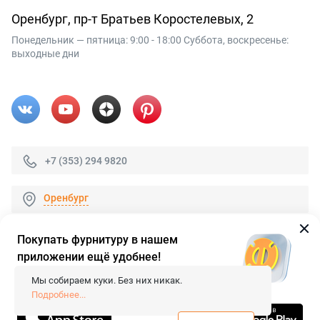
Оренбург, пр-т Братьев Коростелевых, 2
Понедельник — пятница: 9:00 - 18:00 Суббота, воскресенье:
выходные дни
+7 (353) 294 9820
Оренбург
Покупать фурнитуру в нашем
приложении ещё удобнее!
© 2026 «FieraShop.ru»
Сопровождение сайта
- Вебформат.
Мы собираем куки. Без них никак.
Все права защищены.
Подробнее...
Не является публичной офертой