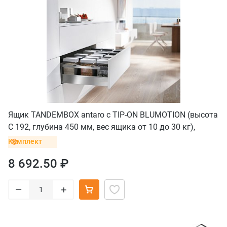
Ящик TANDEMBOX antaro с TIP-ON BLUMOTION (высота
С 192, глубина 450 мм, вес ящика от 10 до 30 кг),
крепление INSERTA, нержавеющая сталь
Комплект
8 692.50 ₽
–
+