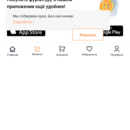
приложении ещё удобнее!
© 2026 «FieraShop.ru»
Сопровождение сайта
- Вебформат.
Мы собираем куки. Без них никак.
Все права защищены.
Подробнее...
Не является публичной офертой
Политика конфиденциальности
Хорошо
Каталог
Избранное
Главная
Корзина
Профиль